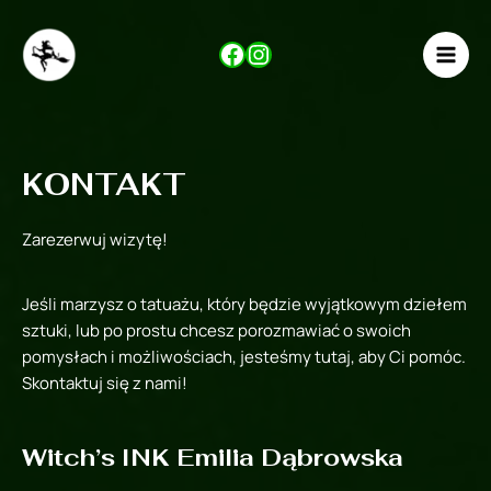
Skip
to
Facebook
Instagram
content
MAI
MEN
KONTAKT
Zarezerwuj wizytę!
Jeśli marzysz o tatuażu, który będzie wyjątkowym dziełem
sztuki, lub po prostu chcesz porozmawiać o swoich
pomysłach i możliwościach, jesteśmy tutaj, aby Ci pomóc.
Skontaktuj się z nami!
Witch’s INK Emilia Dąbrowska