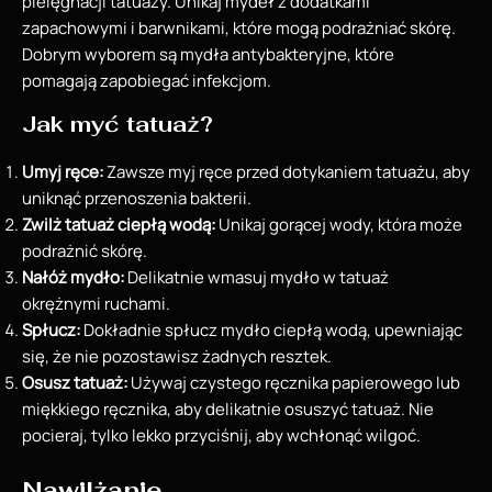
pielęgnacji tatuaży. Unikaj mydeł z dodatkami
zapachowymi i barwnikami, które mogą podrażniać skórę.
Dobrym wyborem są mydła antybakteryjne, które
pomagają zapobiegać infekcjom.
Jak myć tatuaż?
Umyj ręce:
Zawsze myj ręce przed dotykaniem tatuażu, aby
uniknąć przenoszenia bakterii.
Zwilż tatuaż ciepłą wodą:
Unikaj gorącej wody, która może
podrażnić skórę.
Nałóż mydło:
Delikatnie wmasuj mydło w tatuaż
okrężnymi ruchami.
Spłucz:
Dokładnie spłucz mydło ciepłą wodą, upewniając
się, że nie pozostawisz żadnych resztek.
Osusz tatuaż:
Używaj czystego ręcznika papierowego lub
miękkiego ręcznika, aby delikatnie osuszyć tatuaż. Nie
pocieraj, tylko lekko przyciśnij, aby wchłonąć wilgoć.
Nawilżanie