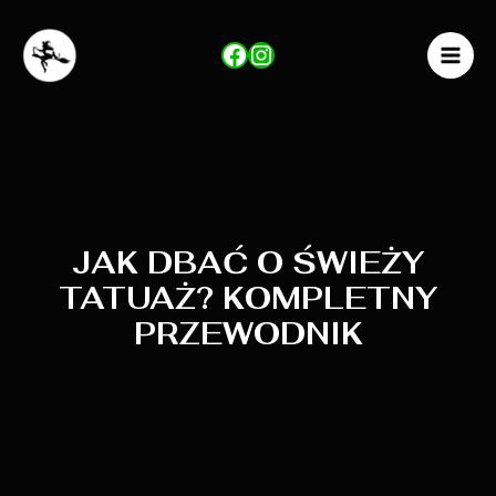
Skip
to
Facebook
Instagram
content
MAI
MEN
JAK DBAĆ O ŚWIEŻY
TATUAŻ? KOMPLETNY
PRZEWODNIK