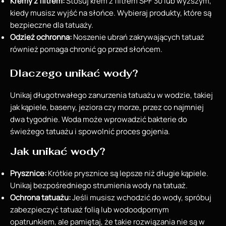
Kremy z filtrem:
Stosuj krem z filtrem SPF 30 lub wyższym,
kiedy musisz wyjść na słońce. Wybieraj produkty, które są
bezpieczne dla tatuaży.
Odzież ochronna:
Noszenie ubrań zakrywających tatuaż
również pomaga chronić go przed słońcem.
Dlaczego unikać wody?
Unikaj długotrwałego zanurzenia tatuażu w wodzie, takiej
jak kąpiele, baseny, jeziora czy morze, przez co najmniej
dwa tygodnie. Woda może wprowadzić bakterie do
świeżego tatuażu i spowolnić proces gojenia.
Jak unikać wody?
Prysznice:
Krótkie prysznice są lepsze niż długie kąpiele.
Unikaj bezpośredniego strumienia wody na tatuaż.
Ochrona tatuażu:
Jeśli musisz wchodzić do wody, spróbuj
zabezpieczyć tatuaż folią lub wodoodpornym
opatrunkiem, ale pamiętaj, że takie rozwiązania nie są w